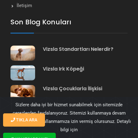
İletişim
Son Blog Konuları
Vizsla Standartları Nelerdir?
Vizsla Irk Köpeği
Vizsla Çocuklarla İlişkisi
Sizlere daha iyi bir hizmet sunabilmek için sitemizde
çerezlerden faydalanıyoruz. Sitemizi kullanmaya devam
TIKLA ARA
ederek çerezleri kullanmamıza izin vermiş olursunuz. Detaylı
bilgi için
© 2023 Vizsla Türkiye tüm hakkı saklıdır. Tasarım