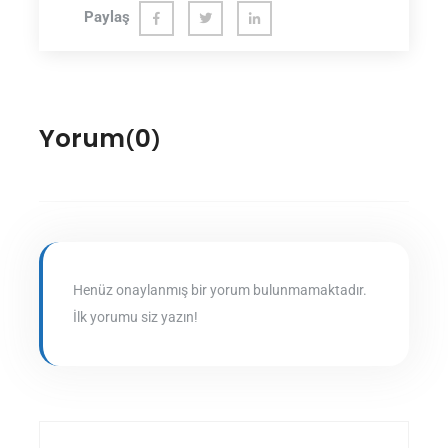
Paylaş
Fac
Twit
Link
ebo
ter
edln
ok
Yorum
0
(
)
Henüz onaylanmış bir yorum bulunmamaktadır.
İlk yorumu siz yazın!