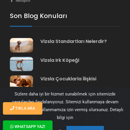
İletişim
Son Blog Konuları
Vizsla Standartları Nelerdir?
Vizsla Irk Köpeği
Vizsla Çocuklarla İlişkisi
Sizlere daha iyi bir hizmet sunabilmek için sitemizde
çerezlerden faydalanıyoruz. Sitemizi kullanmaya devam
TIKLA ARA
ederek çerezleri kullanmamıza izin vermiş olursunuz. Detaylı
bilgi için
© 2023 Vizsla Türkiye tüm hakkı saklıdır. Tasarım
WHATSAPP YAZ!