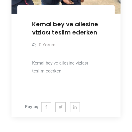
Kemal bey ve ailesine
vizlası teslim ederken
0 Yorum
Kemal bey ve ailesine vizlası
teslim ederken
Paylaş
Fac
Twit
Link
ebo
ter
edln
ok