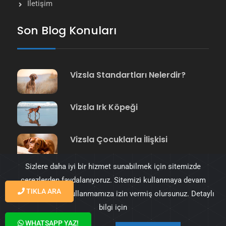
İletişim
Son Blog Konuları
Vizsla Standartları Nelerdir?
Vizsla Irk Köpeği
Vizsla Çocuklarla İlişkisi
Sizlere daha iyi bir hizmet sunabilmek için sitemizde
çerezlerden faydalanıyoruz. Sitemizi kullanmaya devam
TIKLA ARA
ederek çerezleri kullanmamıza izin vermiş olursunuz. Detaylı
bilgi için
© 2023 Vizsla Türkiye tüm hakkı saklıdır. Tasarım
WHATSAPP YAZ!