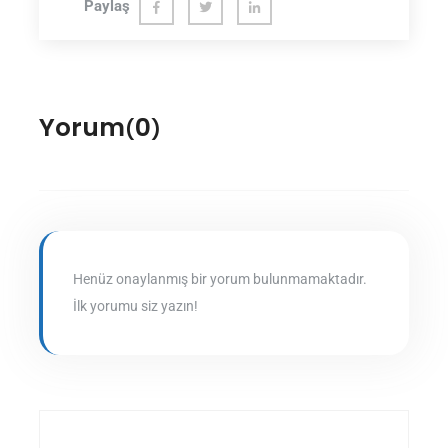
Paylaş
Fac
Twit
Link
ebo
ter
edln
ok
Yorum
0
(
)
Henüz onaylanmış bir yorum bulunmamaktadır.
İlk yorumu siz yazın!