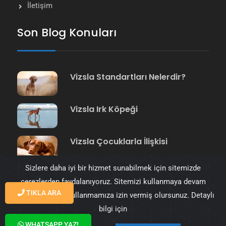
İletişim
Son Blog Konuları
Vizsla Standartları Nelerdir?
Vizsla Irk Köpeği
Vizsla Çocuklarla İlişkisi
Sizlere daha iyi bir hizmet sunabilmek için sitemizde
çerezlerden faydalanıyoruz. Sitemizi kullanmaya devam
TIKLA ARA
ederek çerezleri kullanmamıza izin vermiş olursunuz. Detaylı
bilgi için
© 2023 Vizsla Türkiye tüm hakkı saklıdır. Tasarım
WHATSAPP YAZ!