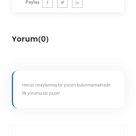
Paylaş
Fac
Twit
Link
ebo
ter
edln
ok
Yorum
0
(
)
Henüz onaylanmış bir yorum bulunmamaktadır.
İlk yorumu siz yazın!