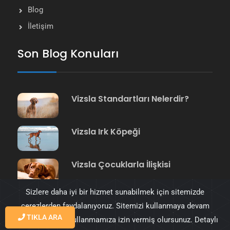
Blog
İletişim
Son Blog Konuları
Vizsla Standartları Nelerdir?
Vizsla Irk Köpeği
Vizsla Çocuklarla İlişkisi
Sizlere daha iyi bir hizmet sunabilmek için sitemizde
çerezlerden faydalanıyoruz. Sitemizi kullanmaya devam
TIKLA ARA
ederek çerezleri kullanmamıza izin vermiş olursunuz. Detaylı