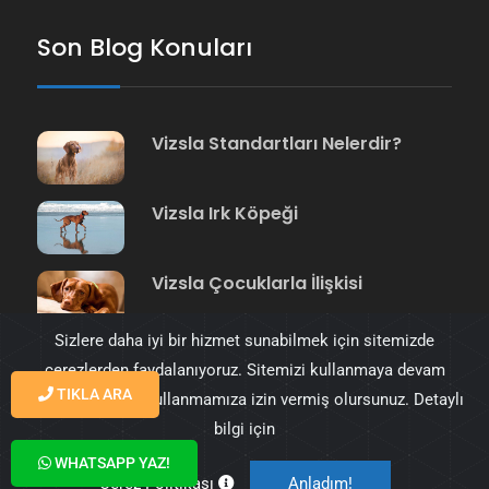
Son Blog Konuları
Vizsla Standartları Nelerdir?
Vizsla Irk Köpeği
Vizsla Çocuklarla İlişkisi
Sizlere daha iyi bir hizmet sunabilmek için sitemizde
çerezlerden faydalanıyoruz. Sitemizi kullanmaya devam
TIKLA ARA
ederek çerezleri kullanmamıza izin vermiş olursunuz. Detaylı
bilgi için
© 2023 Vizsla Türkiye tüm hakkı saklıdır. Tasarım
WHATSAPP YAZ!
KobiWeb
Çerez Politikası
Anladım!