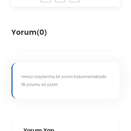
Fac
Twit
Link
ebo
ter
edln
ok
Yorum
0
(
)
Henüz onaylanmış bir yorum bulunmamaktadır.
İlk yorumu siz yazın!
Yorum Yap